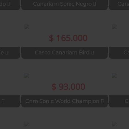
ado
Canariam Sonic Negro
Cana
$ 165.000
de
Casco Canariam Bird
C
$ 93.000
o
Cnm Sonic World Champion
C