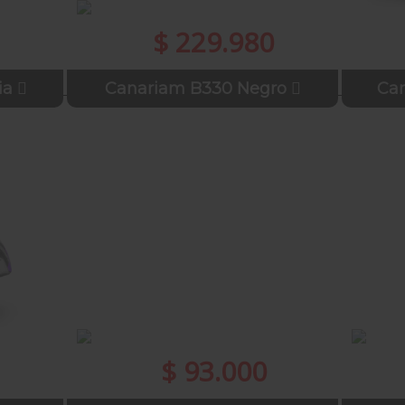
$ 229.980
ia
Canariam B330 Negro
Can
$ 93.000