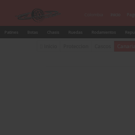
Colombia
Inicio
Pag
Patines
Botas
Chasis
Ruedas
Rodamientos
Repue
Inicio
Proteccion
Cascos
Canari