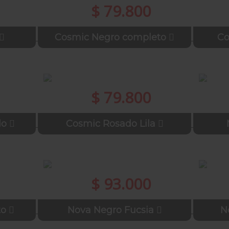
$ 79.800
Cosmic Negro completo
Co
$ 79.800
do
Cosmic Rosado Lila
$ 93.000
to
Nova Negro Fucsia
N