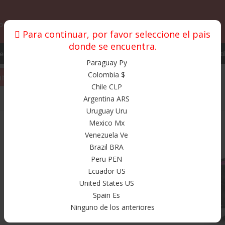
o y envios
Garantias
Fuera de colombia
Para continuar, por favor seleccione el pais
donde se encuentra.
stos y Accesorios
Proteccion
Promociones
Bolsos
Texti
Paraguay Py
Colombia $
am
Chile CLP
Argentina ARS
Productos
Uruguay Uru
Mexico Mx
Venezuela Ve
Brazil BRA
Peru PEN
Ecuador US
United States US
Spain Es
Ninguno de los anteriores