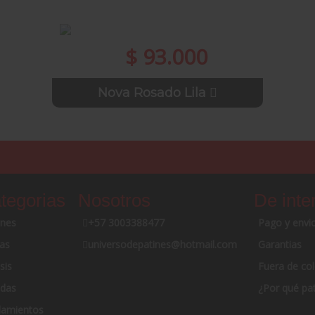
$ 93.000
Nova Rosado Lila
tegorias
Nosotros
De inte
ines
+57 3003388477
Pago y envi
as
universodepatines@hotmail.com
Garantias
sis
Fuera de co
das
¿Por qué pat
amientos