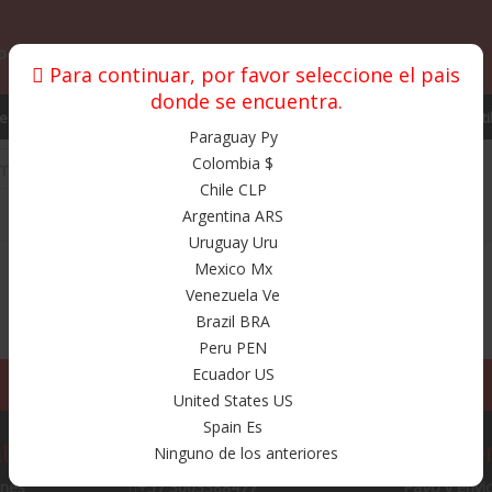
o y envios
Garantias
Fuera de colombia
Para continuar, por favor seleccione el pais
donde se encuentra.
stos y Accesorios
Proteccion
Promociones
Bolsos
Texti
Paraguay Py
Colombia $
m Basic
Basic 9.75 4x80m
Chile CLP
Argentina ARS
Productos
Uruguay Uru
Mexico Mx
Venezuela Ve
Brazil BRA
Peru PEN
Ecuador US
United States US
Spain Es
tegorias
Nosotros
De inte
Ninguno de los anteriores
ines
+57 3003388477
Pago y envi