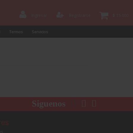
Ingresar
Registrarse
$ 15.000
l
Termos
Servicios
Siguenos
res
os