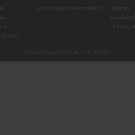
as
universodepatines@hotmail.com
Garantias
sis
Fuera de co
das
¿Por qué pat
amientos
www.universodepatines.com ® 2025