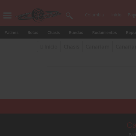
Colombia
Inicio
Pag
Patines
Botas
Chasis
Ruedas
Rodamientos
Repue
Inicio
Chasis
Canariam
Canaria
Ca
Pat