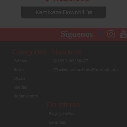
Kamikaze Downhill
Siguenos
Categorias
Nosotros
Patines
+57 3003388477
Botas
universodepatines@hotmail.com
Chasis
Ruedas
Rodamientos
De interes
Pago y envios
Garantias