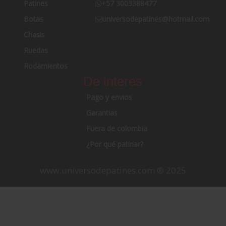
Patines
+57 3003388477
Botas
universodepatines@hotmail.com
Chasis
Ruedas
Rodamientos
De interes
Pago y envios
Garantias
Fuera de colombia
¿Por qué patinar?
www.universodepatines.com ® 2025