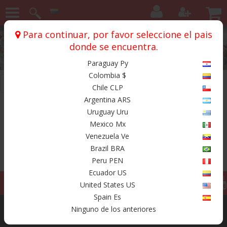
Para continuar, por favor seleccione el pais
donde se encuentra.
Paraguay Py
Colombia $
Inicio
Botas
Canariam
Molde Canariam
Chile CLP
Argentina ARS
Productos
Uruguay Uru
Mexico Mx
Venezuela Ve
Brazil BRA
Peru PEN
Ecuador US
Siguenos
United States US
Spain Es
Ninguno de los anteriores
Categorias
Nosotros