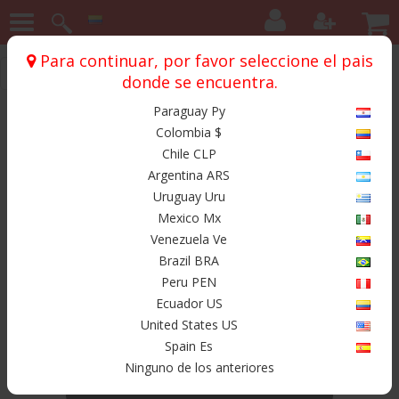
Para continuar, por favor seleccione el pais
Inicio
Chasis
City Run
City Run Downhill
donde se encuentra.
Paraguay Py
Productos
Colombia $
Chile CLP
Argentina ARS
Uruguay Uru
Mexico Mx
Venezuela Ve
Brazil BRA
Peru PEN
Ecuador US
United States US
$ 489.000
Spain Es
Ninguno de los anteriores
Kamikazee 14.4 5*90/165