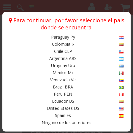
Para continuar, por favor seleccione el pais
Inicio
Chasis
Simmons
T6 12.0 Rojo 165/195
donde se encuentra.
Paraguay Py
Productos
Colombia $
Chile CLP
Argentina ARS
Uruguay Uru
Mexico Mx
Venezuela Ve
Brazil BRA
Peru PEN
Ecuador US
United States US
$ 1.200.000
Spain Es
Ninguno de los anteriores