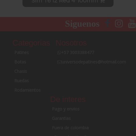
Sim T6 12 Red 4*100mm
Siguenos
Categorias
Nosotros
Patines
+57 3003388477
Botas
universodepatines@hotmail.com
Chasis
Ruedas
Rodamientos
De interes
Pago y envios
Garantias
Fuera de colombia