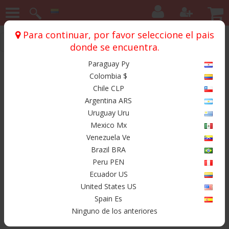
Para continuar, por favor seleccione el pais
Inicio
Botas
City Run
Vulcan
donde se encuentra.
Paraguay Py
Productos
Colombia $
Chile CLP
Argentina ARS
Uruguay Uru
Mexico Mx
Venezuela Ve
Brazil BRA
Peru PEN
Ecuador US
United States US
Spain Es
Ninguno de los anteriores