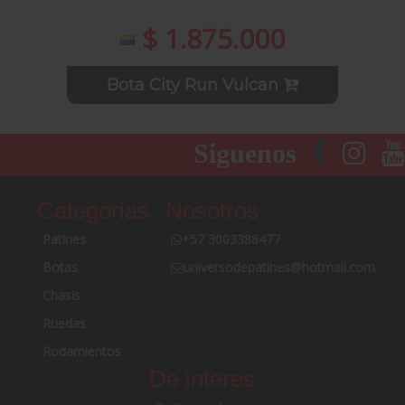
$ 1.875.000
Bota City Run Vulcan
Siguenos
Categorias
Nosotros
Patines
+57 3003388477
Botas
universodepatines@hotmail.com
Chasis
Ruedas
Rodamientos
De interes