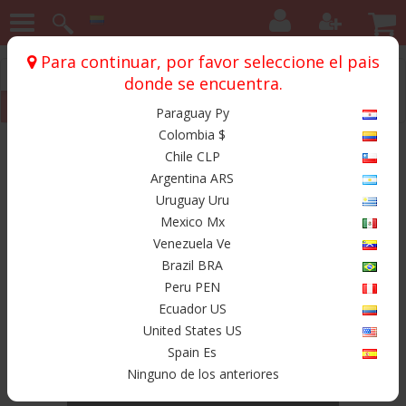
Para continuar, por favor seleccione el pais
Inicio
Chasis
City Run
City Run Silk
donde se encuentra.
Silk 11.25 4*90mm
Paraguay Py
Colombia $
Productos
Chile CLP
Argentina ARS
Uruguay Uru
Mexico Mx
Venezuela Ve
Brazil BRA
Peru PEN
Ecuador US
United States US
Spain Es
$ 402.000
Ninguno de los anteriores